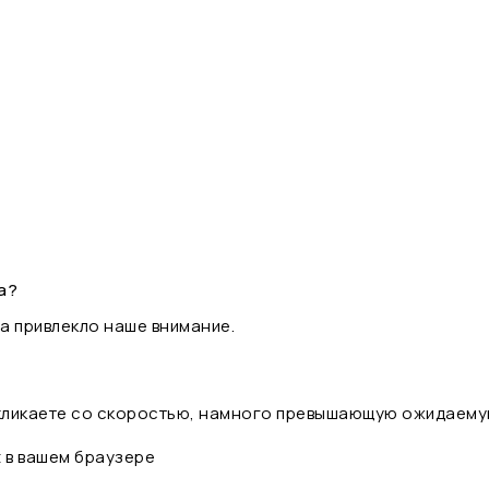
а?
а привлекло наше внимание.
 кликаете со скоростью, намного превышающую ожидаему
t в вашем браузере