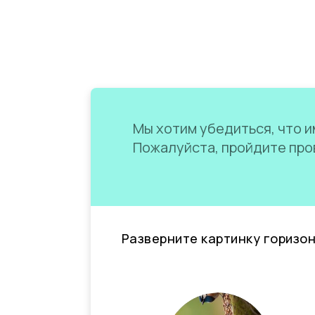
Мы хотим убедиться, что им
Пожалуйста, пройдите пров
Разверните картинку горизо