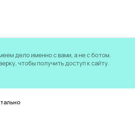
еем дело именно с вами, а не с ботом.
ерку, чтобы получить доступ к сайту.
нтально