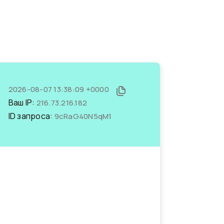
2026-08-07 13:38:09 +0000
Ваш IP:
216.73.216.182
ID запроса:
9cRaG40N5qM1