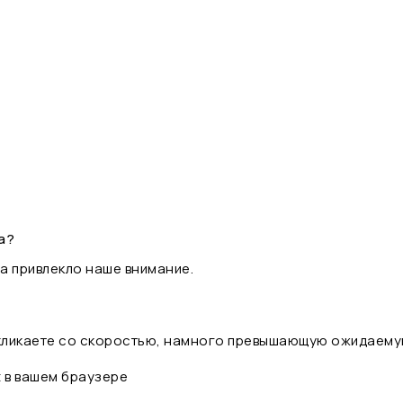
а?
а привлекло наше внимание.
 кликаете со скоростью, намного превышающую ожидаему
t в вашем браузере