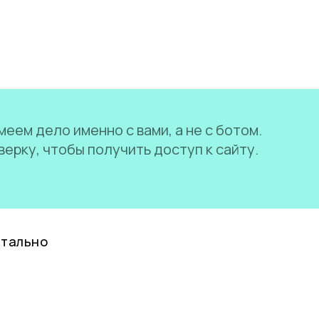
еем дело именно с вами, а не с ботом.
ерку, чтобы получить доступ к сайту.
нтально