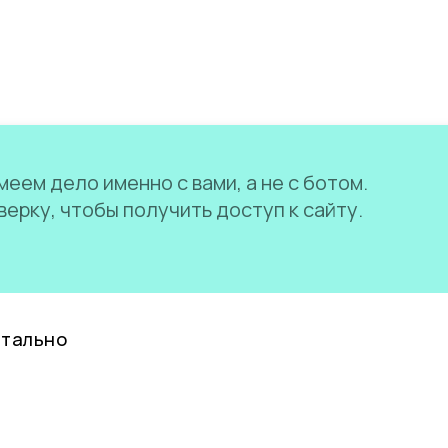
еем дело именно с вами, а не с ботом.
ерку, чтобы получить доступ к сайту.
нтально