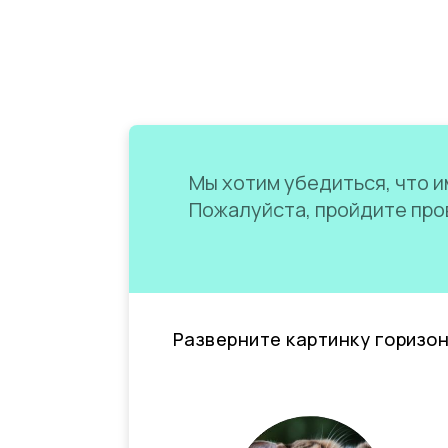
Мы хотим убедиться, что им
Пожалуйста, пройдите пров
Разверните картинку горизо