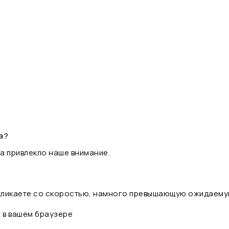
а?
а привлекло наше внимание.
 кликаете со скоростью, намного превышающую ожидаему
t в вашем браузере