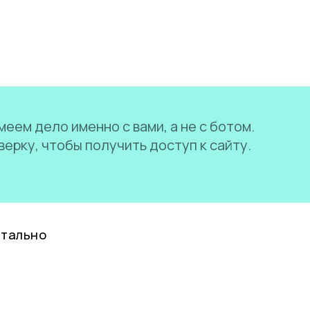
еем дело именно с вами, а не с ботом.
ерку, чтобы получить доступ к сайту.
нтально