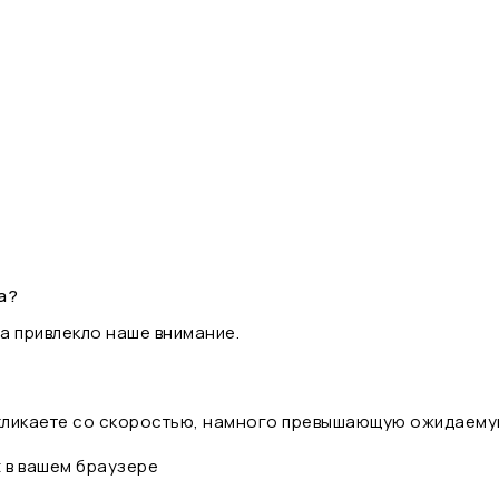
а?
а привлекло наше внимание.
 кликаете со скоростью, намного превышающую ожидаему
t в вашем браузере