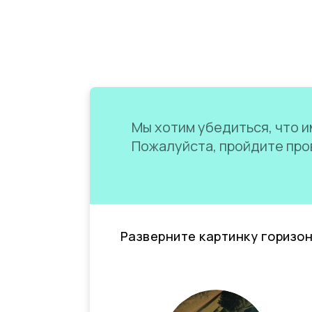
Мы хотим убедиться, что им
Пожалуйста, пройдите пров
Разверните картинку горизо