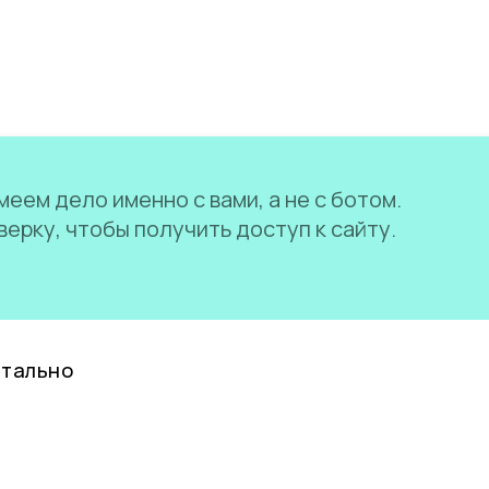
еем дело именно с вами, а не с ботом.
ерку, чтобы получить доступ к сайту.
нтально