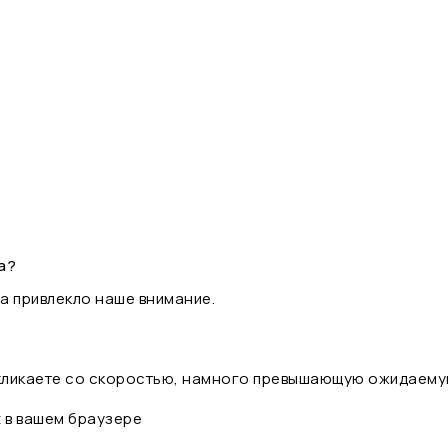
а?
а привлекло наше внимание.
 кликаете со скоростью, намного превышающую ожидаему
t в вашем браузере