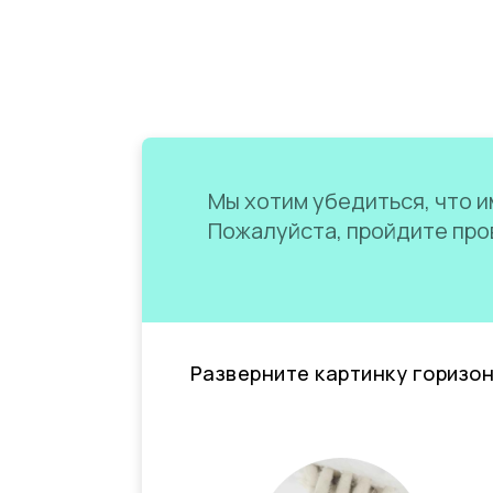
Мы хотим убедиться, что им
Пожалуйста, пройдите пров
Разверните картинку горизо