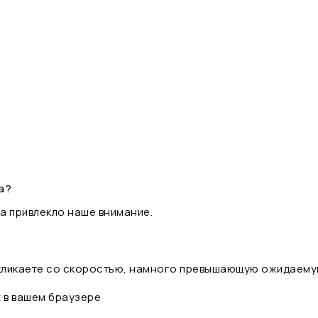
а?
а привлекло наше внимание.
 кликаете со скоростью, намного превышающую ожидаему
t в вашем браузере