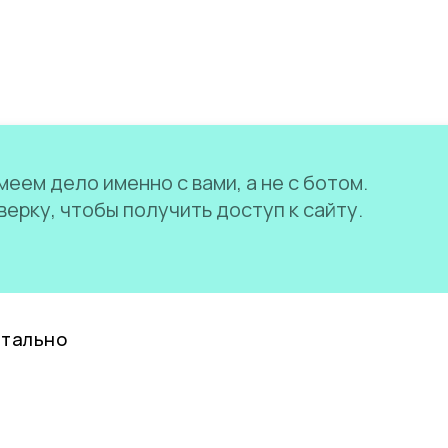
еем дело именно с вами, а не с ботом.
ерку, чтобы получить доступ к сайту.
нтально