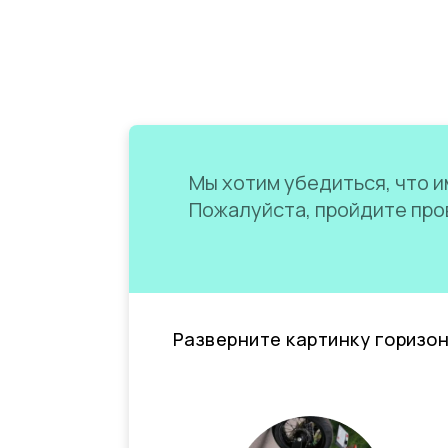
Мы хотим убедиться, что им
Пожалуйста, пройдите пров
Разверните картинку горизо