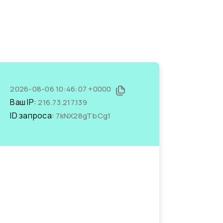
2026-08-06 10:46:07 +0000
Ваш IP:
216.73.217.139
ID запроса:
7kNX28gTbCg1