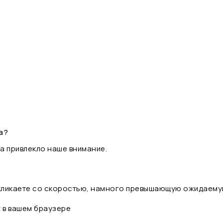
а?
а привлекло наше внимание.
 кликаете со скоростью, намного превышающую ожидаему
t в вашем браузере