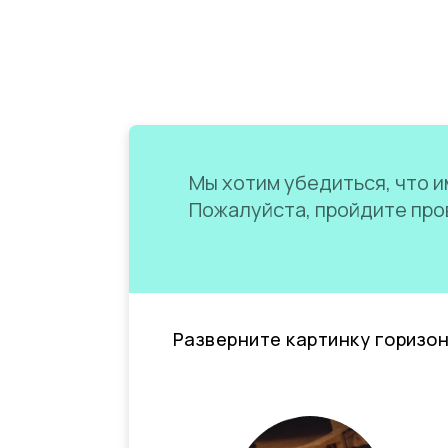
Мы хотим убедиться, что им
Пожалуйста, пройдите пров
Разверните картинку горизо