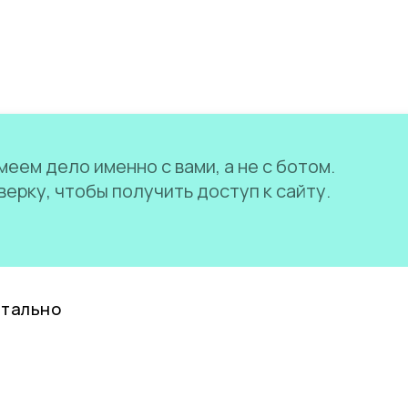
еем дело именно с вами, а не с ботом.
ерку, чтобы получить доступ к сайту.
нтально