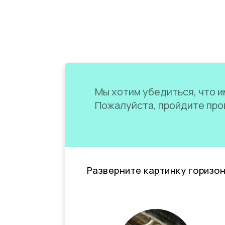
Мы хотим убедиться, что им
Пожалуйста, пройдите пров
Разверните картинку горизо