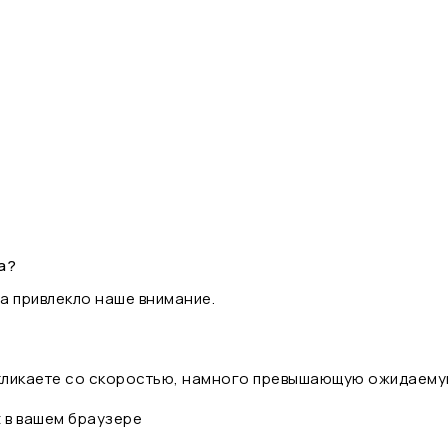
а?
а привлекло наше внимание.
 кликаете со скоростью, намного превышающую ожидаему
t в вашем браузере