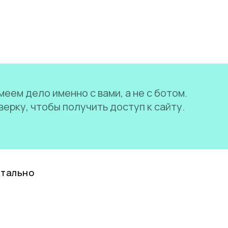
еем дело именно с вами, а не с ботом.
ерку, чтобы получить доступ к сайту.
нтально