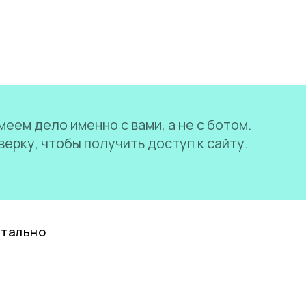
еем дело именно с вами, а не с ботом.
ерку, чтобы получить доступ к сайту.
нтально