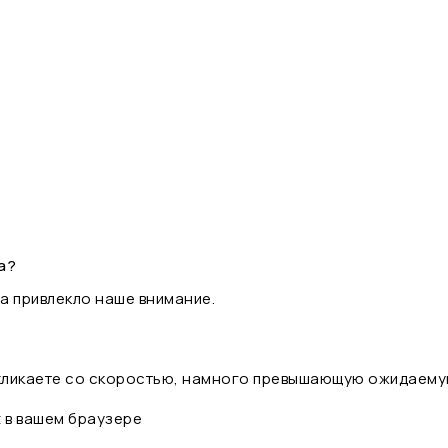
а?
а привлекло наше внимание.
 кликаете со скоростью, намного превышающую ожидаему
t в вашем браузере