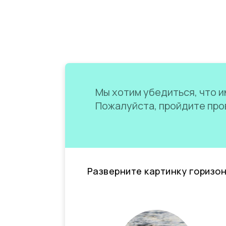
Мы хотим убедиться, что им
Пожалуйста, пройдите пров
Разверните картинку горизо