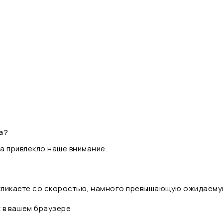
а?
а привлекло наше внимание.
 кликаете со скоростью, намного превышающую ожидаему
t в вашем браузере