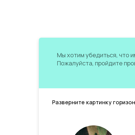
Мы хотим убедиться, что им
Пожалуйста, пройдите пров
Разверните картинку горизо