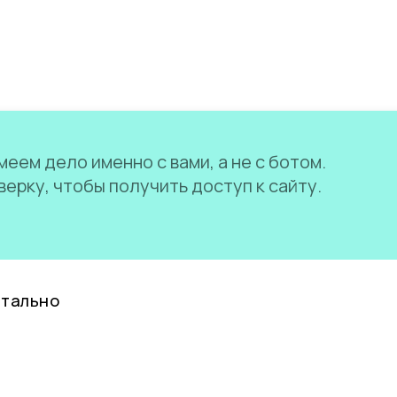
еем дело именно с вами, а не с ботом.
ерку, чтобы получить доступ к сайту.
нтально