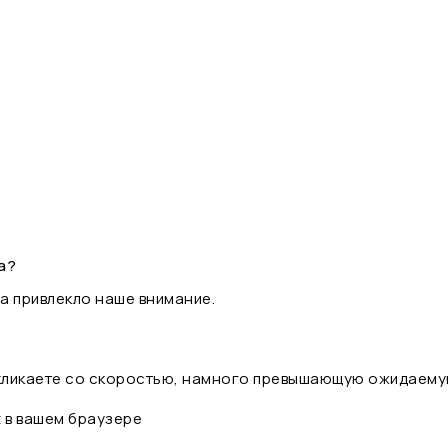
а?
а привлекло наше внимание.
 кликаете со скоростью, намного превышающую ожидаему
t в вашем браузере