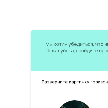
Мы хотим убедиться, что им
Пожалуйста, пройдите пров
Разверните картинку горизо