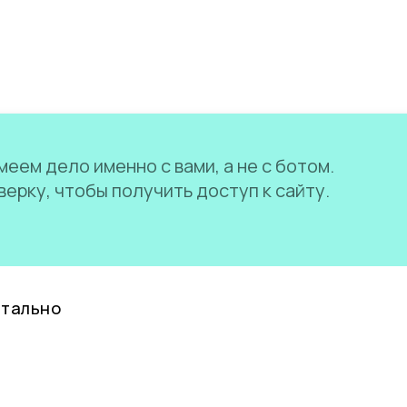
еем дело именно с вами, а не с ботом.
ерку, чтобы получить доступ к сайту.
нтально