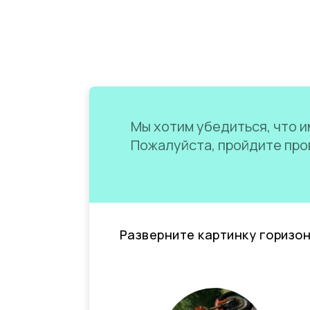
Мы хотим убедиться, что им
Пожалуйста, пройдите пров
Разверните картинку горизо