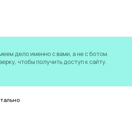
еем дело именно с вами, а не с ботом.
ерку, чтобы получить доступ к сайту.
нтально