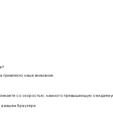
а?
а привлекло наше внимание.
 кликаете со скоростью, намного превышающую ожидаему
t в вашем браузере