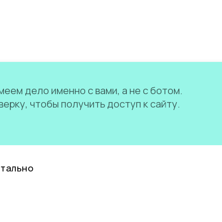
еем дело именно с вами, а не с ботом.
ерку, чтобы получить доступ к сайту.
нтально