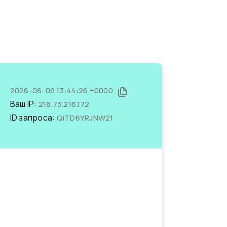
2026-08-09 13:44:26 +0000
Ваш IP:
216.73.216.172
ID запроса:
QiTD6YRJNW21