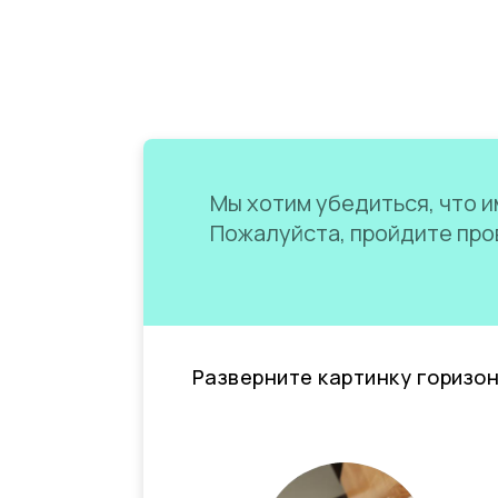
Мы хотим убедиться, что им
Пожалуйста, пройдите пров
Разверните картинку горизо