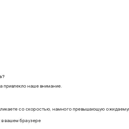
а?
а привлекло наше внимание.
 кликаете со скоростью, намного превышающую ожидаему
t в вашем браузере