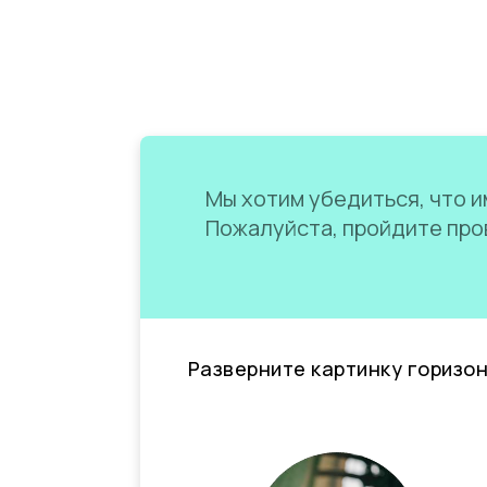
Мы хотим убедиться, что им
Пожалуйста, пройдите пров
Разверните картинку горизо