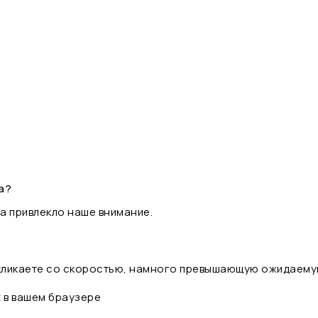
а?
а привлекло наше внимание.
 кликаете со скоростью, намного превышающую ожидаему
t в вашем браузере