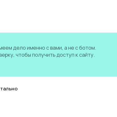
еем дело именно с вами, а не с ботом.
ерку, чтобы получить доступ к сайту.
нтально