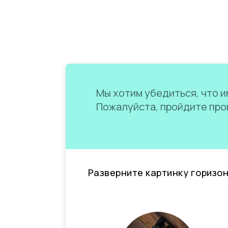
Мы хотим убедиться, что им
Пожалуйста, пройдите пров
Разверните картинку горизо