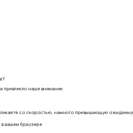
а?
а привлекло наше внимание.
 кликаете со скоростью, намного превышающую ожидаему
t в вашем браузере