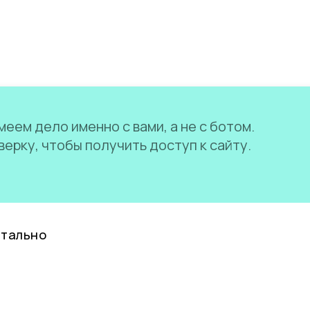
еем дело именно с вами, а не с ботом.
ерку, чтобы получить доступ к сайту.
нтально