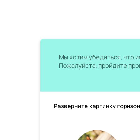
Мы хотим убедиться, что им
Пожалуйста, пройдите пров
Разверните картинку горизо