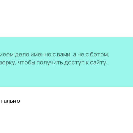
еем дело именно с вами, а не с ботом.
ерку, чтобы получить доступ к сайту.
нтально