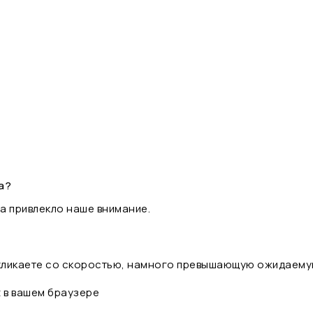
а?
а привлекло наше внимание.
 кликаете со скоростью, намного превышающую ожидаему
t в вашем браузере