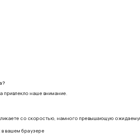
а?
а привлекло наше внимание.
 кликаете со скоростью, намного превышающую ожидаему
t в вашем браузере