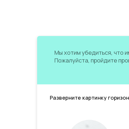
Мы хотим убедиться, что им
Пожалуйста, пройдите пров
Разверните картинку горизо