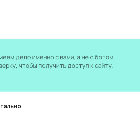
еем дело именно с вами, а не с ботом.
ерку, чтобы получить доступ к сайту.
нтально