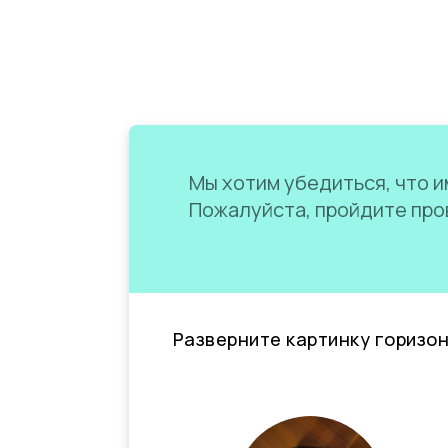
Мы хотим убедиться, что им
Пожалуйста, пройдите пров
Разверните картинку горизо