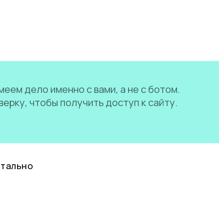
еем дело именно с вами, а не с ботом.
ерку, чтобы получить доступ к сайту.
нтально