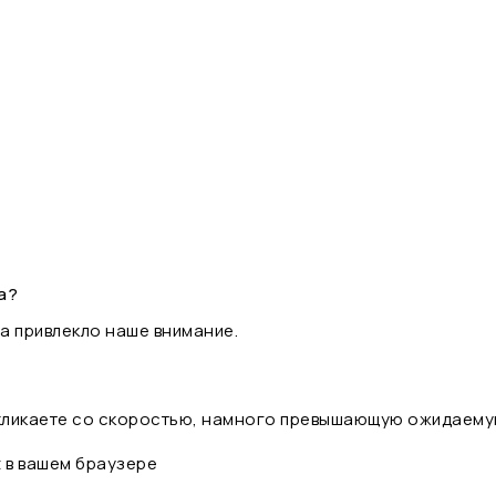
а?
а привлекло наше внимание.
 кликаете со скоростью, намного превышающую ожидаему
t в вашем браузере