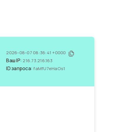
2026-08-07 08:36:41 +0000
Ваш IP:
216.73.216.163
ID запроса:
faMfU7eHaOs1