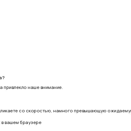
а?
а привлекло наше внимание.
 кликаете со скоростью, намного превышающую ожидаему
t в вашем браузере