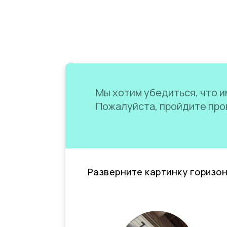
Мы хотим убедиться, что им
Пожалуйста, пройдите пров
Разверните картинку горизо