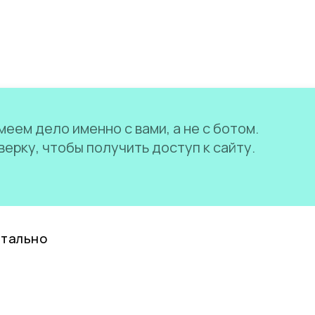
еем дело именно с вами, а не с ботом.
ерку, чтобы получить доступ к сайту.
нтально