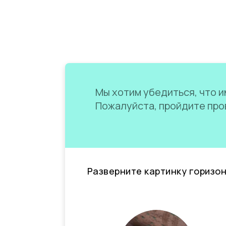
Мы хотим убедиться, что им
Пожалуйста, пройдите пров
Разверните картинку горизо