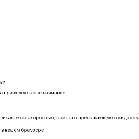
а?
а привлекло наше внимание.
 кликаете со скоростью, намного превышающую ожидаему
t в вашем браузере