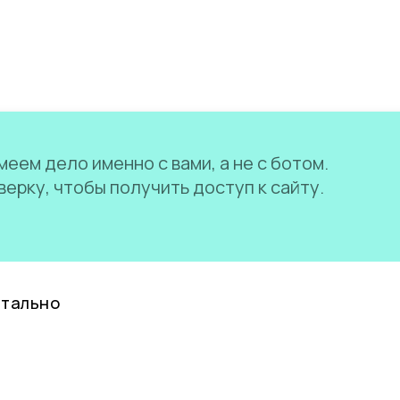
еем дело именно с вами, а не с ботом.
ерку, чтобы получить доступ к сайту.
нтально