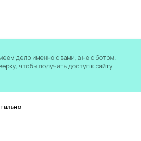
еем дело именно с вами, а не с ботом.
ерку, чтобы получить доступ к сайту.
нтально