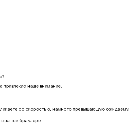
а?
а привлекло наше внимание.
 кликаете со скоростью, намного превышающую ожидаему
t в вашем браузере