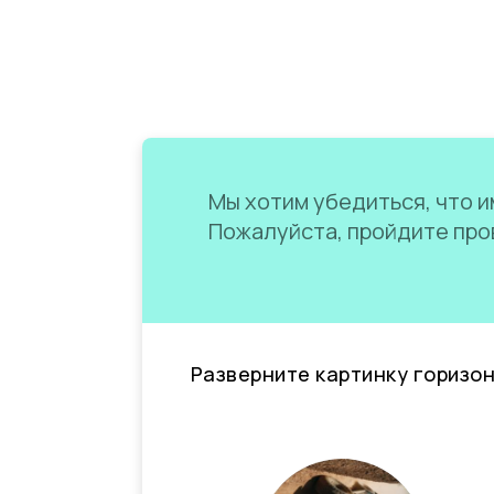
Мы хотим убедиться, что им
Пожалуйста, пройдите пров
Разверните картинку горизо