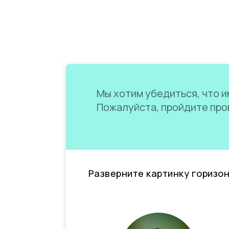
Мы хотим убедиться, что им
Пожалуйста, пройдите пров
Разверните картинку горизо