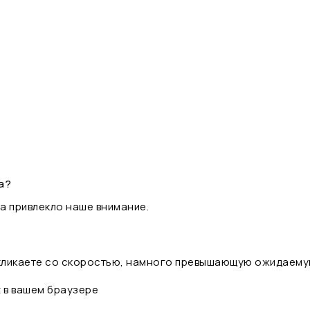
а?
а привлекло наше внимание.
 кликаете со скоростью, намного превышающую ожидаему
t в вашем браузере