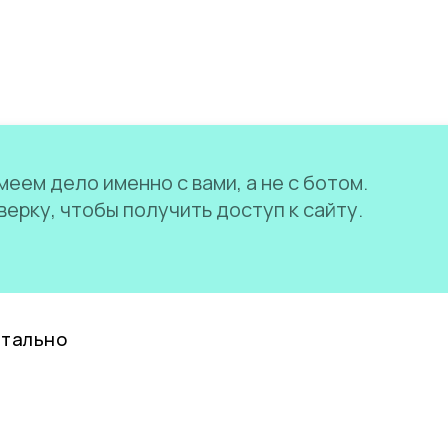
еем дело именно с вами, а не с ботом.
ерку, чтобы получить доступ к сайту.
нтально