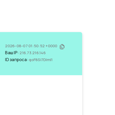
2026-08-07 01:50:52 +0000
Ваш IP:
216.73.216.146
ID запроса:
qoF8SI7DlmI1