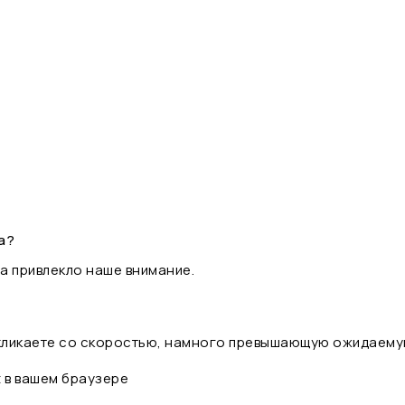
а?
а привлекло наше внимание.
 кликаете со скоростью, намного превышающую ожидаему
t в вашем браузере