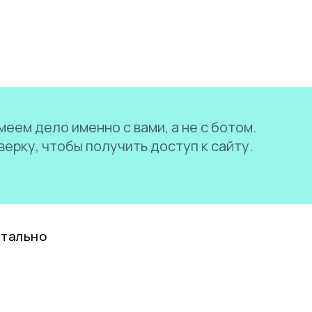
еем дело именно с вами, а не с ботом.
ерку, чтобы получить доступ к сайту.
нтально