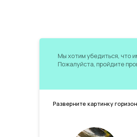
Мы хотим убедиться, что им
Пожалуйста, пройдите пров
Разверните картинку горизо