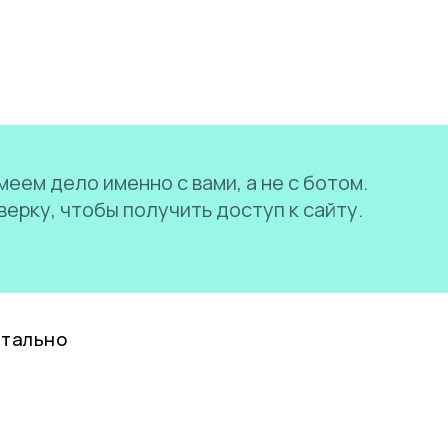
еем дело именно с вами, а не с ботом.
ерку, чтобы получить доступ к сайту.
нтально