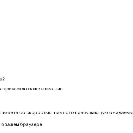
а?
а привлекло наше внимание.
 кликаете со скоростью, намного превышающую ожидаему
t в вашем браузере