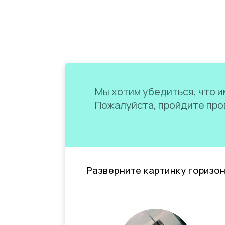
Мы хотим убедиться, что им
Пожалуйста, пройдите пров
Разверните картинку горизо