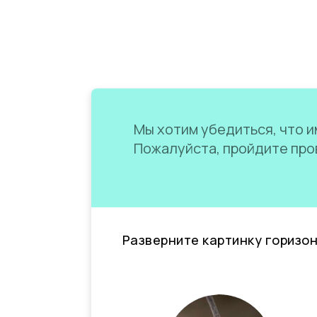
Мы хотим убедиться, что им
Пожалуйста, пройдите пров
Разверните картинку горизо