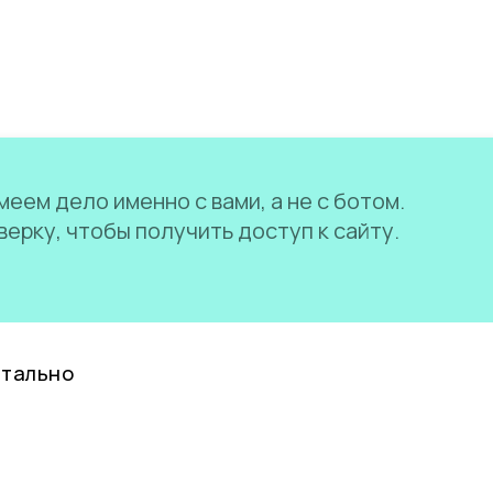
еем дело именно с вами, а не с ботом.
ерку, чтобы получить доступ к сайту.
нтально