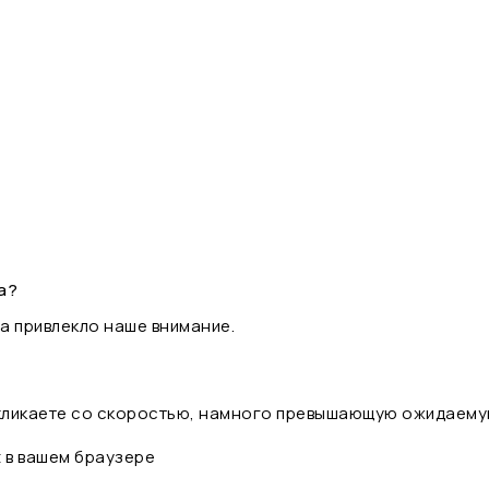
а?
а привлекло наше внимание.
 кликаете со скоростью, намного превышающую ожидаему
t в вашем браузере