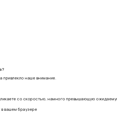
а?
а привлекло наше внимание.
 кликаете со скоростью, намного превышающую ожидаему
t в вашем браузере