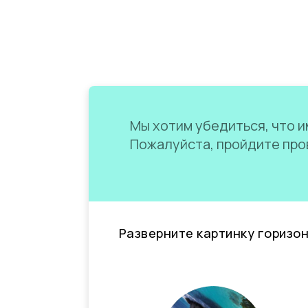
Мы хотим убедиться, что им
Пожалуйста, пройдите пров
Разверните картинку горизо