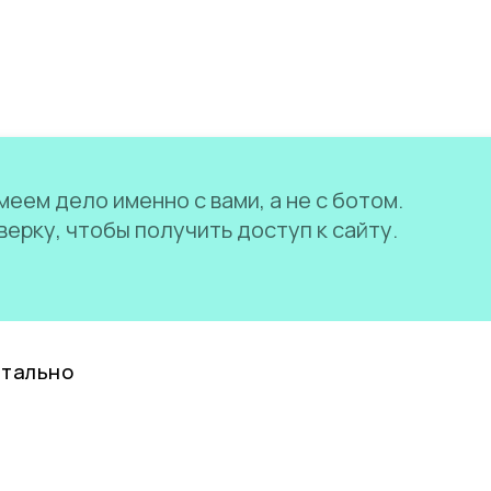
еем дело именно с вами, а не с ботом.
ерку, чтобы получить доступ к сайту.
нтально