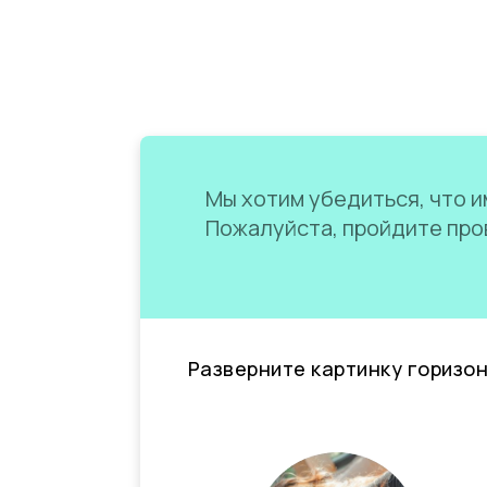
Мы хотим убедиться, что им
Пожалуйста, пройдите пров
Разверните картинку горизо