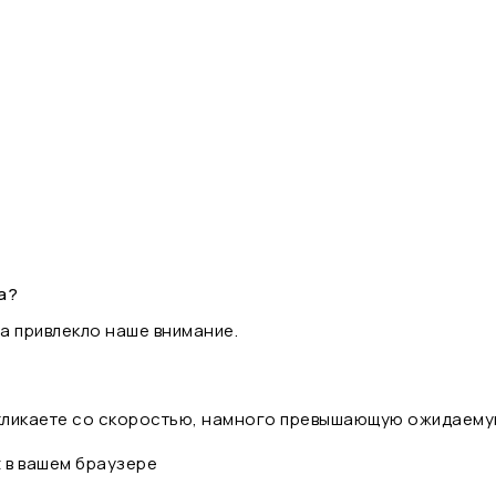
а?
а привлекло наше внимание.
 кликаете со скоростью, намного превышающую ожидаему
t в вашем браузере