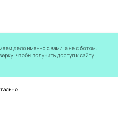
еем дело именно с вами, а не с ботом.
ерку, чтобы получить доступ к сайту.
нтально