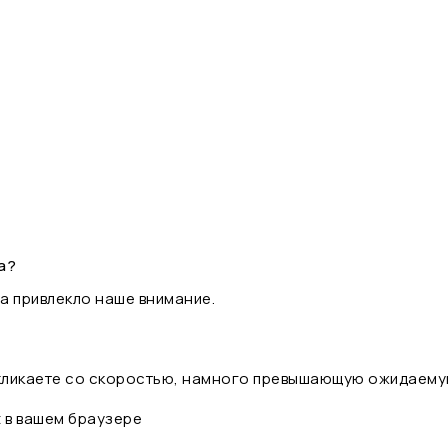
а?
а привлекло наше внимание.
 кликаете со скоростью, намного превышающую ожидаему
t в вашем браузере