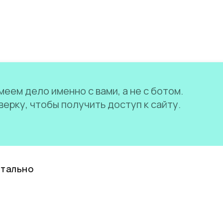
еем дело именно с вами, а не с ботом.
ерку, чтобы получить доступ к сайту.
нтально