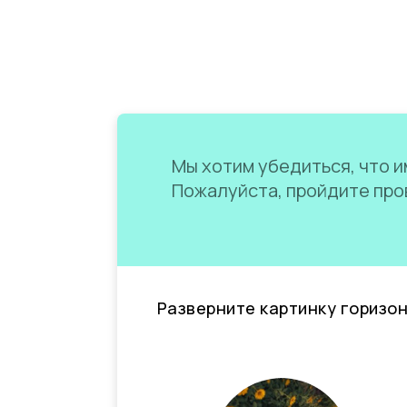
Мы хотим убедиться, что им
Пожалуйста, пройдите пров
Разверните картинку горизо