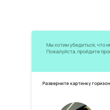
Мы хотим убедиться, что им
Пожалуйста, пройдите пров
Разверните картинку горизо