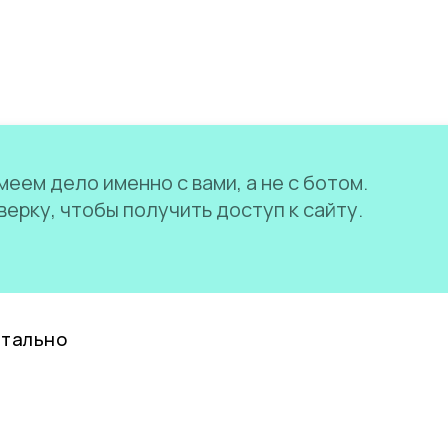
еем дело именно с вами, а не с ботом.
ерку, чтобы получить доступ к сайту.
нтально