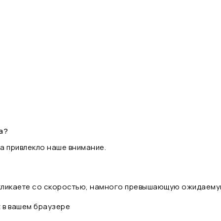
а?
а привлекло наше внимание.
 кликаете со скоростью, намного превышающую ожидаему
t в вашем браузере