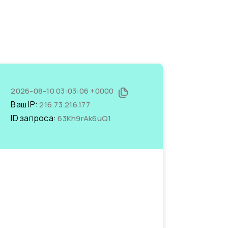
2026-08-10 03:03:06 +0000
Ваш IP:
216.73.216.177
ID запроса:
63Kh9rAk6uQ1