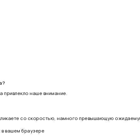
а?
а привлекло наше внимание.
 кликаете со скоростью, намного превышающую ожидаему
t в вашем браузере