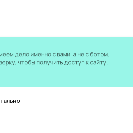
еем дело именно с вами, а не с ботом.
ерку, чтобы получить доступ к сайту.
нтально