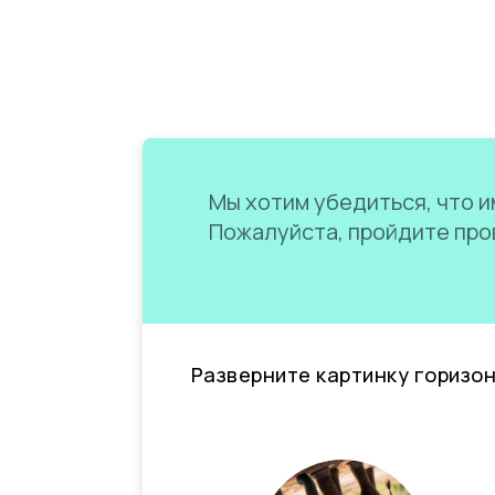
Мы хотим убедиться, что им
Пожалуйста, пройдите пров
Разверните картинку горизо