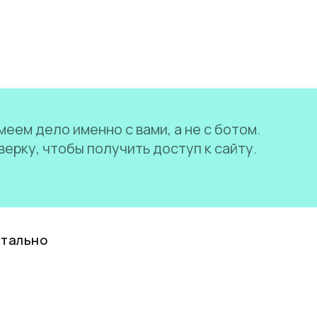
еем дело именно с вами, а не с ботом.
ерку, чтобы получить доступ к сайту.
нтально