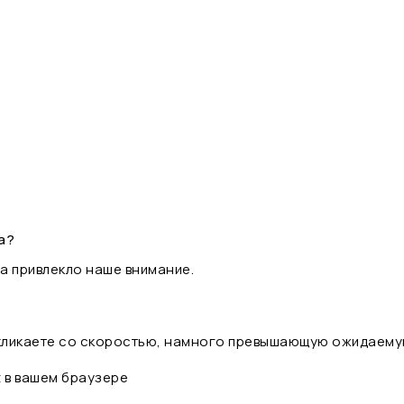
а?
а привлекло наше внимание.
 кликаете со скоростью, намного превышающую ожидаему
t в вашем браузере