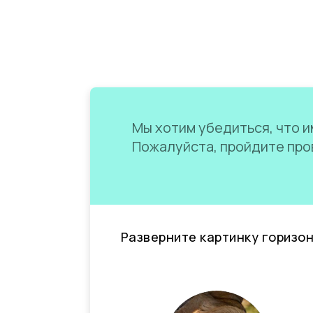
Мы хотим убедиться, что им
Пожалуйста, пройдите пров
Разверните картинку горизо