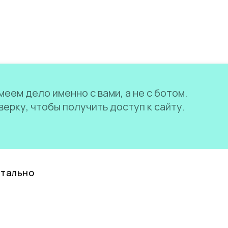
еем дело именно с вами, а не с ботом.
ерку, чтобы получить доступ к сайту.
нтально