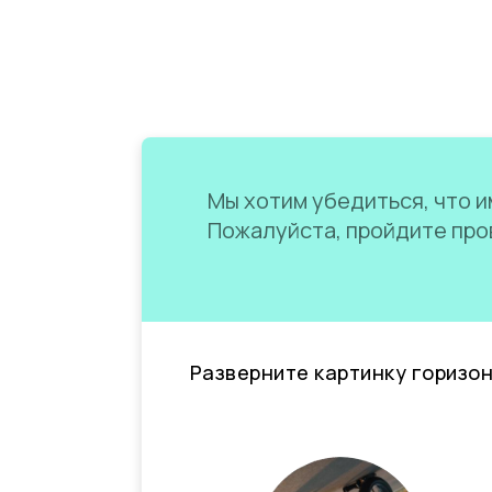
Мы хотим убедиться, что им
Пожалуйста, пройдите пров
Разверните картинку горизо