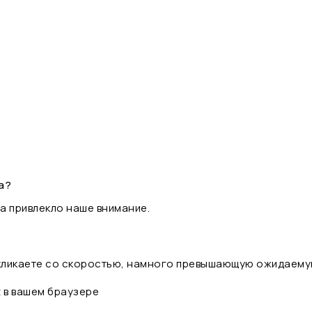
а?
а привлекло наше внимание.
 кликаете со скоростью, намного превышающую ожидаему
t в вашем браузере