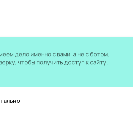
еем дело именно с вами, а не с ботом.
ерку, чтобы получить доступ к сайту.
нтально