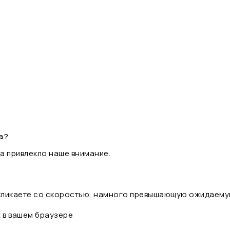
а?
а привлекло наше внимание.
 кликаете со скоростью, намного превышающую ожидаему
t в вашем браузере