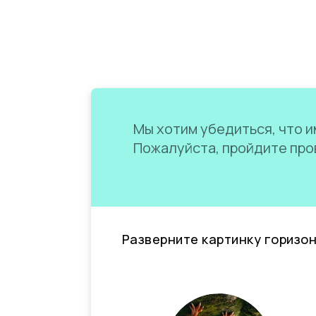
Мы хотим убедиться, что им
Пожалуйста, пройдите пров
Разверните картинку горизо