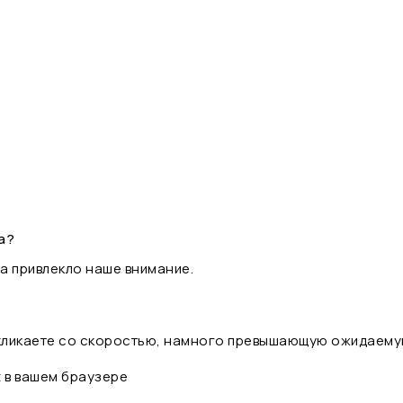
а?
а привлекло наше внимание.
 кликаете со скоростью, намного превышающую ожидаему
t в вашем браузере