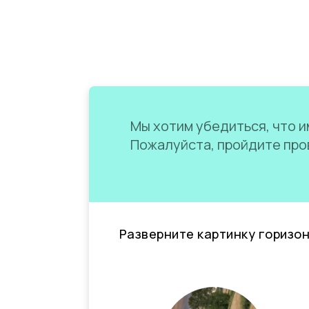
Мы хотим убедиться, что им
Пожалуйста, пройдите пров
Разверните картинку горизо