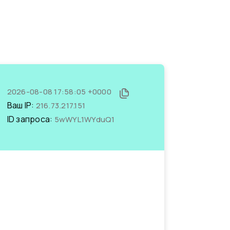
2026-08-08 17:58:05 +0000
Ваш IP:
216.73.217.151
ID запроса:
5wWYL1WYduQ1