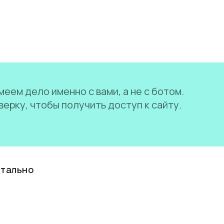
еем дело именно с вами, а не с ботом.
ерку, чтобы получить доступ к сайту.
нтально