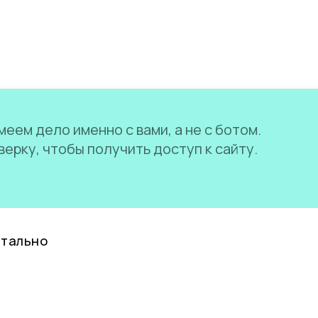
еем дело именно с вами, а не с ботом.
ерку, чтобы получить доступ к сайту.
нтально