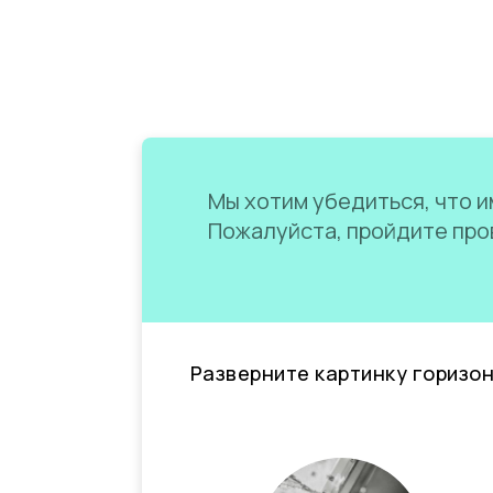
Мы хотим убедиться, что им
Пожалуйста, пройдите пров
Разверните картинку горизо