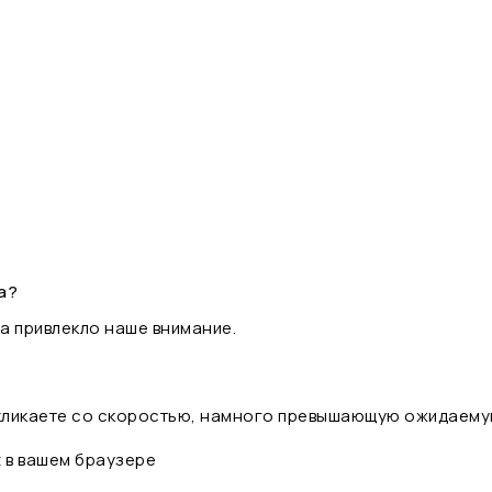
а?
а привлекло наше внимание.
 кликаете со скоростью, намного превышающую ожидаему
t в вашем браузере