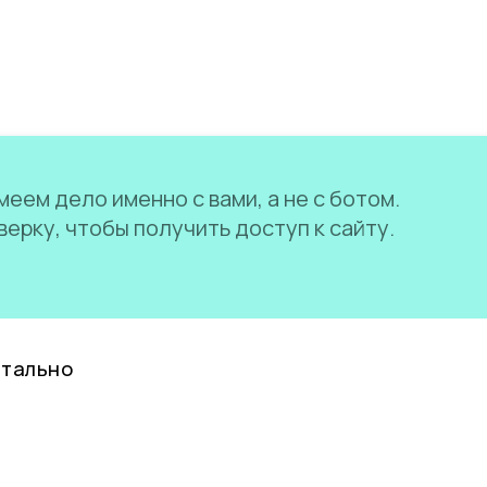
еем дело именно с вами, а не с ботом.
ерку, чтобы получить доступ к сайту.
нтально