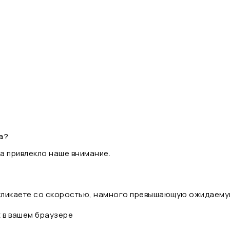
а?
а привлекло наше внимание.
 кликаете со скоростью, намного превышающую ожидаему
t в вашем браузере