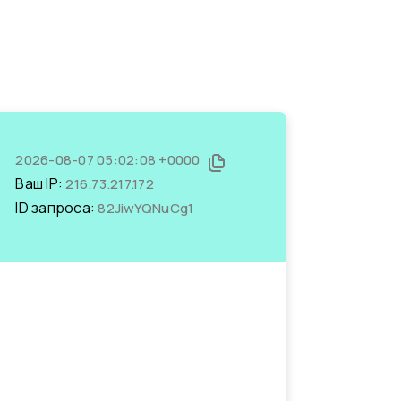
2026-08-07 05:02:08 +0000
Ваш IP:
216.73.217.172
ID запроса:
82JiwYQNuCg1