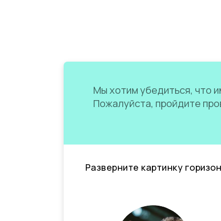
Мы хотим убедиться, что им
Пожалуйста, пройдите пров
Разверните картинку горизо