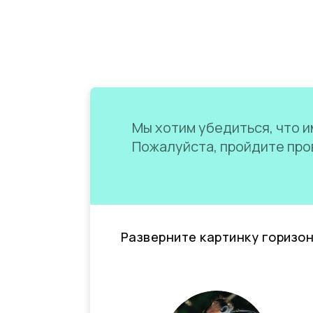
Мы хотим убедиться, что им
Пожалуйста, пройдите пров
Разверните картинку горизо