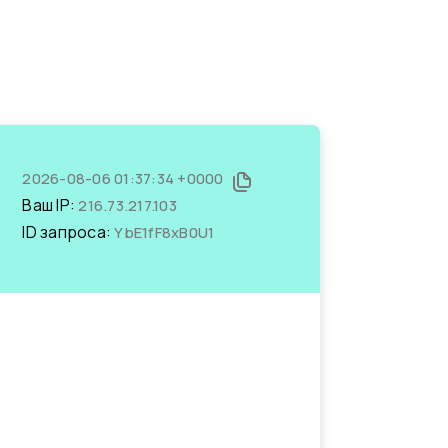
2026-08-06 01:37:34 +0000
Ваш IP:
216.73.217.103
ID запроса:
YbE1fF8xB0U1