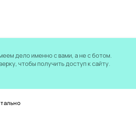
еем дело именно с вами, а не с ботом.
ерку, чтобы получить доступ к сайту.
нтально