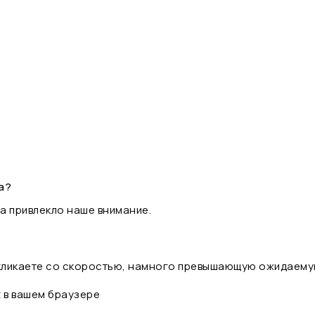
а?
а привлекло наше внимание.
 кликаете со скоростью, намного превышающую ожидаему
t в вашем браузере