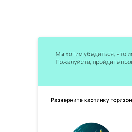
Мы хотим убедиться, что им
Пожалуйста, пройдите пров
Разверните картинку горизо