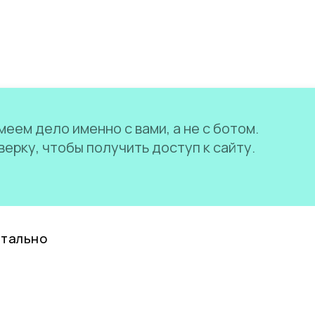
еем дело именно с вами, а не с ботом.
ерку, чтобы получить доступ к сайту.
нтально