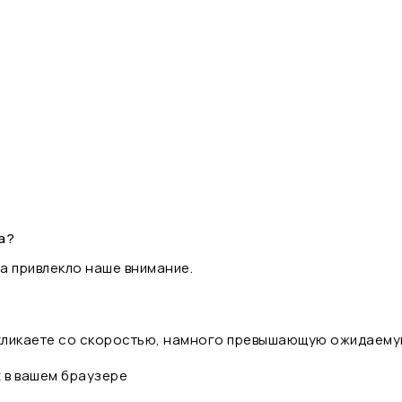
а?
а привлекло наше внимание.
 кликаете со скоростью, намного превышающую ожидаему
t в вашем браузере