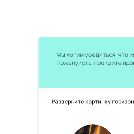
Мы хотим убедиться, что им
Пожалуйста, пройдите пров
Разверните картинку горизо