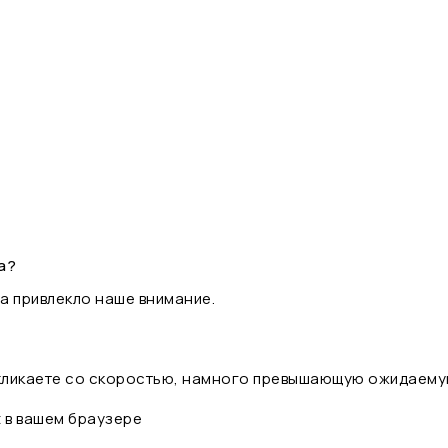
а?
а привлекло наше внимание.
 кликаете со скоростью, намного превышающую ожидаему
t в вашем браузере