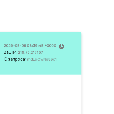
2026-08-06 08:39:48 +0000
Ваш IP:
216.73.217.167
ID запроса:
mdLpQwNs88c1