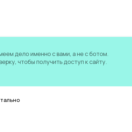
еем дело именно с вами, а не с ботом.
ерку, чтобы получить доступ к сайту.
нтально