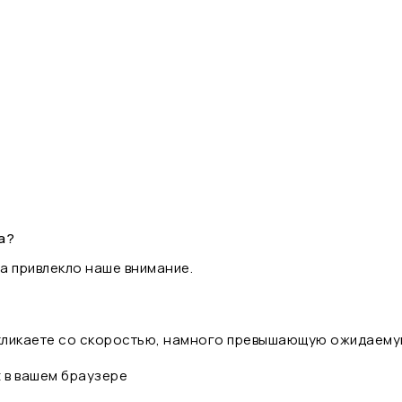
а?
а привлекло наше внимание.
 кликаете со скоростью, намного превышающую ожидаему
t в вашем браузере