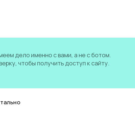
еем дело именно с вами, а не с ботом.
ерку, чтобы получить доступ к сайту.
нтально