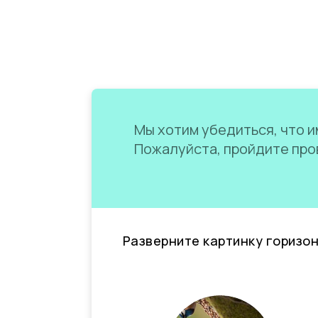
Мы хотим убедиться, что им
Пожалуйста, пройдите пров
Разверните картинку горизо