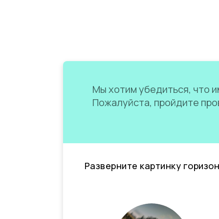
Мы хотим убедиться, что им
Пожалуйста, пройдите пров
Разверните картинку горизо