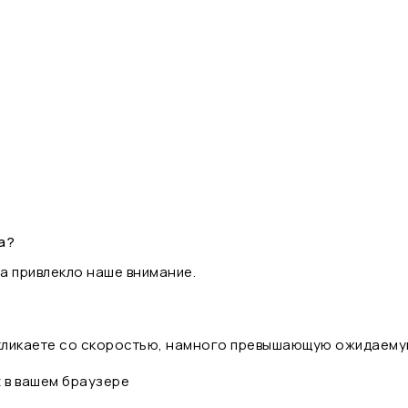
а?
а привлекло наше внимание.
 кликаете со скоростью, намного превышающую ожидаему
t в вашем браузере