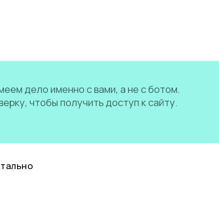
еем дело именно с вами, а не с ботом.
ерку, чтобы получить доступ к сайту.
нтально