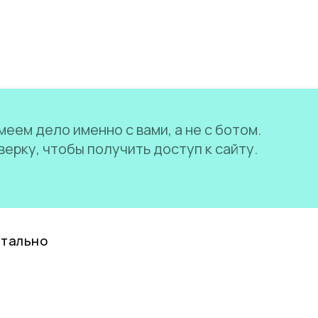
еем дело именно с вами, а не с ботом.
ерку, чтобы получить доступ к сайту.
нтально