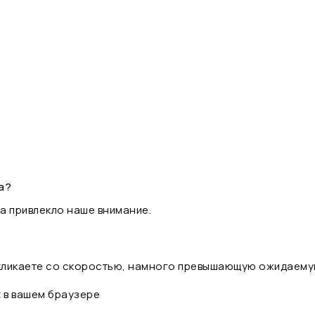
а?
а привлекло наше внимание.
 кликаете со скоростью, намного превышающую ожидаему
t в вашем браузере