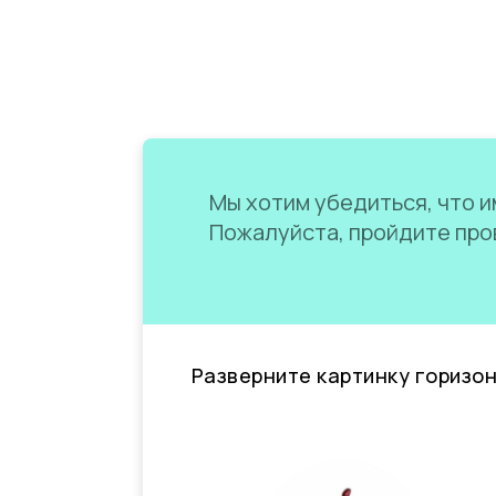
Мы хотим убедиться, что им
Пожалуйста, пройдите пров
Разверните картинку горизо