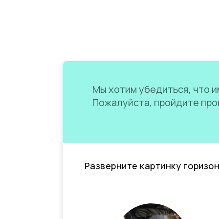
Мы хотим убедиться, что им
Пожалуйста, пройдите пров
Разверните картинку горизо