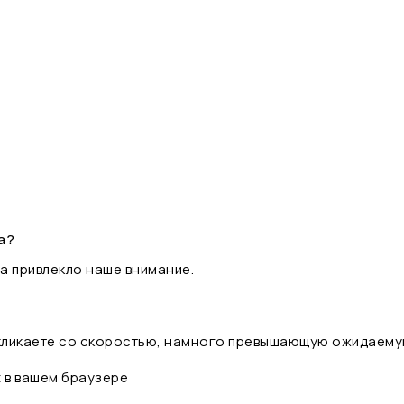
а?
а привлекло наше внимание.
 кликаете со скоростью, намного превышающую ожидаему
t в вашем браузере