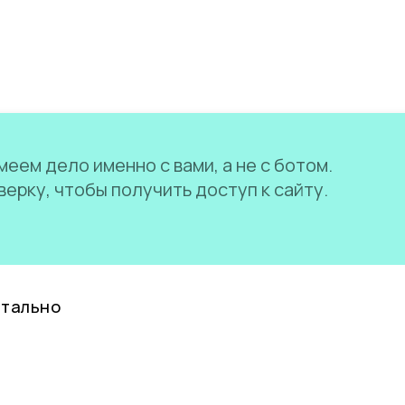
еем дело именно с вами, а не с ботом.
ерку, чтобы получить доступ к сайту.
нтально