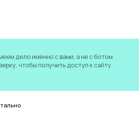
еем дело именно с вами, а не с ботом.
ерку, чтобы получить доступ к сайту.
нтально