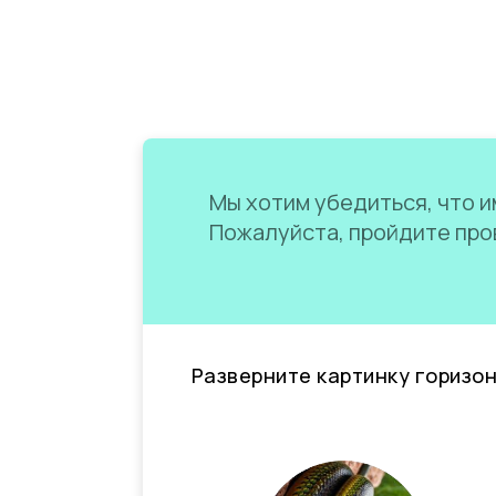
Мы хотим убедиться, что им
Пожалуйста, пройдите пров
Разверните картинку горизо