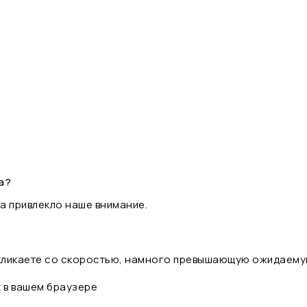
а?
а привлекло наше внимание.
 кликаете со скоростью, намного превышающую ожидаему
t в вашем браузере