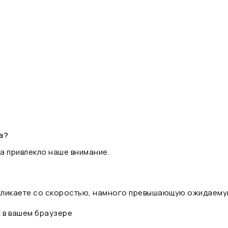
а?
а привлекло наше внимание.
 кликаете со скоростью, намного превышающую ожидаему
t в вашем браузере