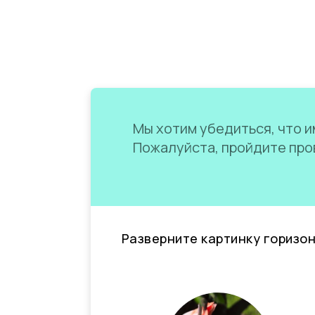
Мы хотим убедиться, что им
Пожалуйста, пройдите пров
Разверните картинку горизо