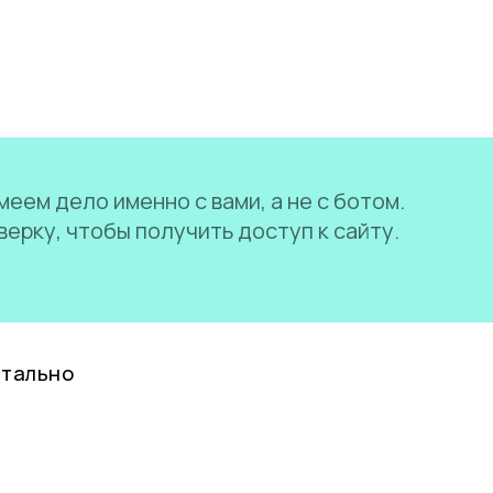
еем дело именно с вами, а не с ботом.
ерку, чтобы получить доступ к сайту.
нтально