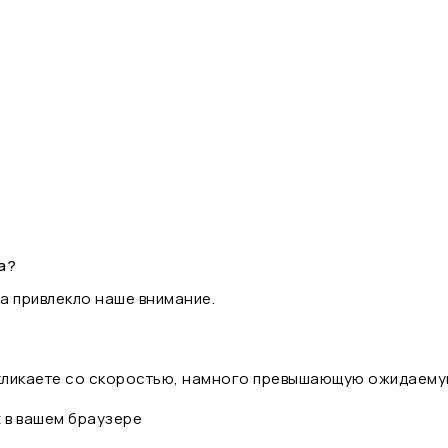
а?
а привлекло наше внимание.
 кликаете со скоростью, намного превышающую ожидаему
t в вашем браузере