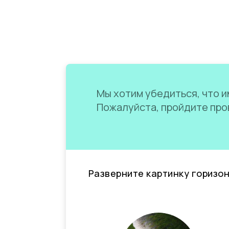
Мы хотим убедиться, что им
Пожалуйста, пройдите пров
Разверните картинку горизо