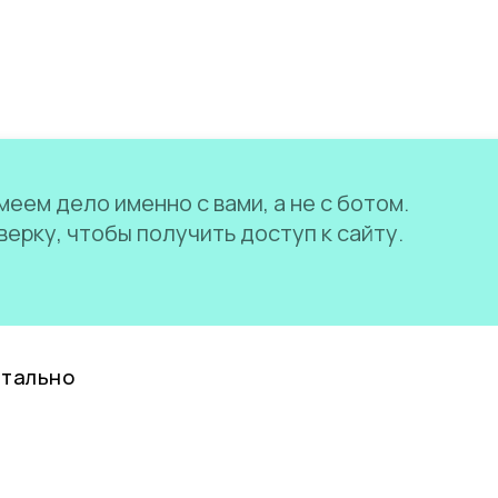
еем дело именно с вами, а не с ботом.
ерку, чтобы получить доступ к сайту.
нтально