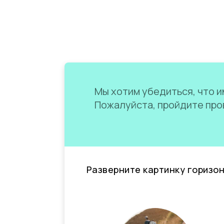
Мы хотим убедиться, что им
Пожалуйста, пройдите пров
Разверните картинку горизо