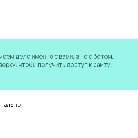
еем дело именно с вами, а не с ботом.
ерку, чтобы получить доступ к сайту.
нтально