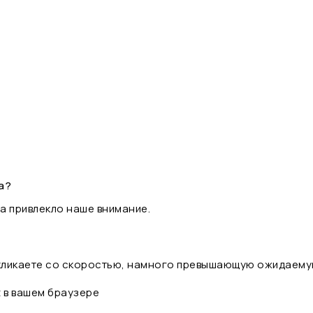
а?
а привлекло наше внимание.
 кликаете со скоростью, намного превышающую ожидаему
t в вашем браузере