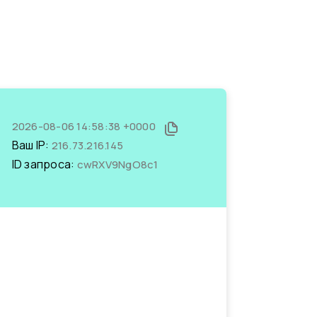
2026-08-06 14:58:38 +0000
Ваш IP:
216.73.216.145
ID запроса:
cwRXV9NgO8c1