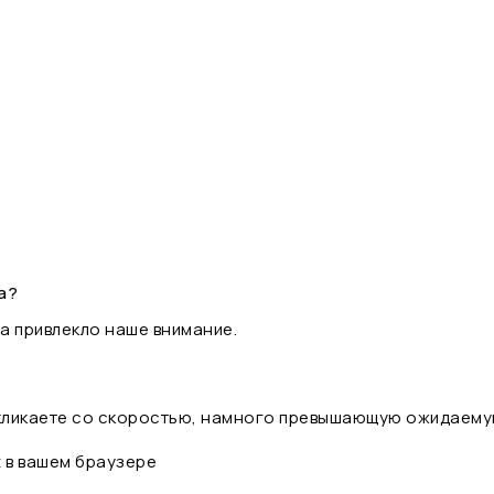
а?
а привлекло наше внимание.
 кликаете со скоростью, намного превышающую ожидаему
t в вашем браузере