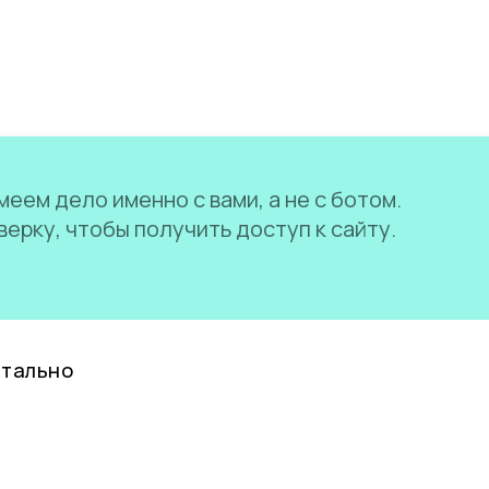
еем дело именно с вами, а не с ботом.
ерку, чтобы получить доступ к сайту.
нтально