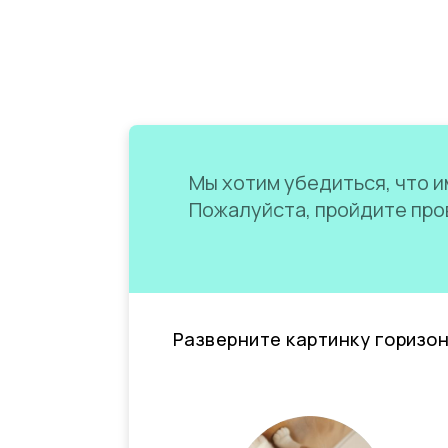
Мы хотим убедиться, что им
Пожалуйста, пройдите пров
Разверните картинку горизо