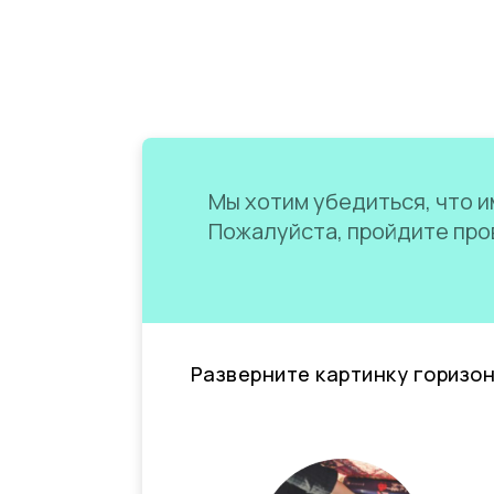
Мы хотим убедиться, что им
Пожалуйста, пройдите пров
Разверните картинку горизо