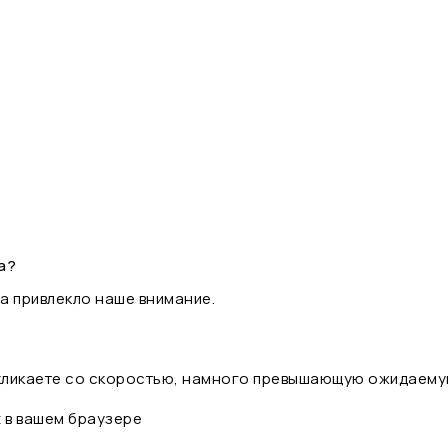
а?
а привлекло наше внимание.
 кликаете со скоростью, намного превышающую ожидаему
t в вашем браузере