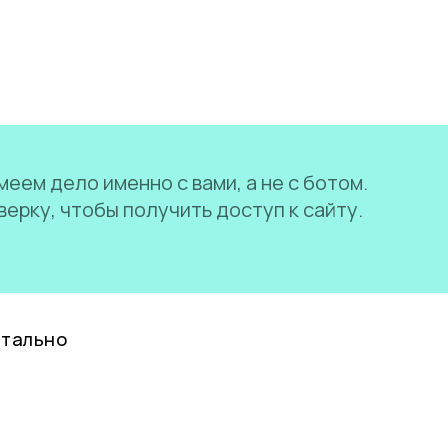
еем дело именно с вами, а не с ботом.
ерку, чтобы получить доступ к сайту.
нтально