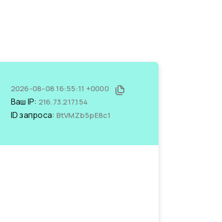
2026-08-08 16:55:11 +0000
Ваш IP:
216.73.217.154
ID запроса:
BtVMZb5pE8c1