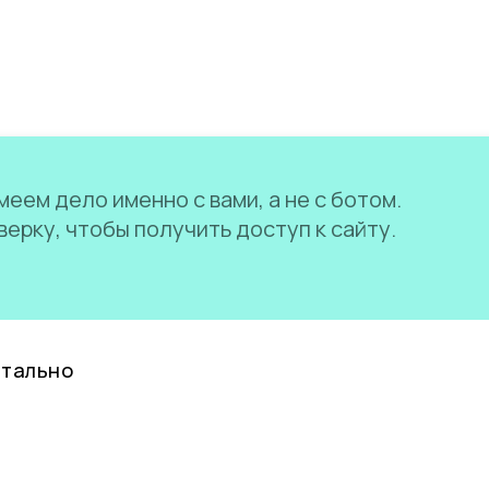
еем дело именно с вами, а не с ботом.
ерку, чтобы получить доступ к сайту.
нтально