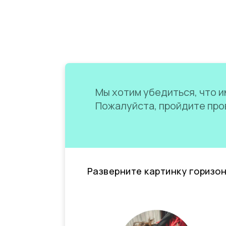
Мы хотим убедиться, что им
Пожалуйста, пройдите пров
Разверните картинку горизо