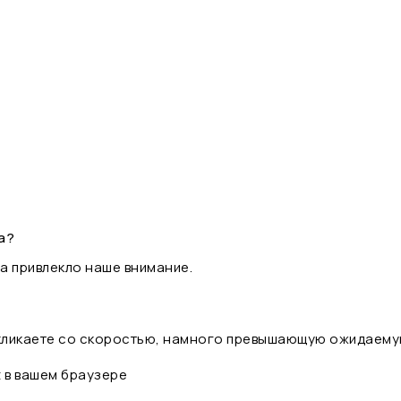
а?
а привлекло наше внимание.
 кликаете со скоростью, намного превышающую ожидаему
t в вашем браузере